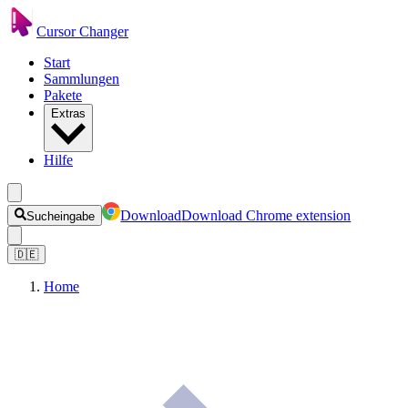
Cursor Changer
Start
Sammlungen
Pakete
Extras
Hilfe
Download
Download Chrome extension
Sucheingabe
🇩🇪
Home