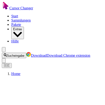
Cursor Changer
Start
Sammlungen
Pakete
Extras
Hilfe
Download
Download Chrome extension
Sucheingabe
🇩🇪
Home