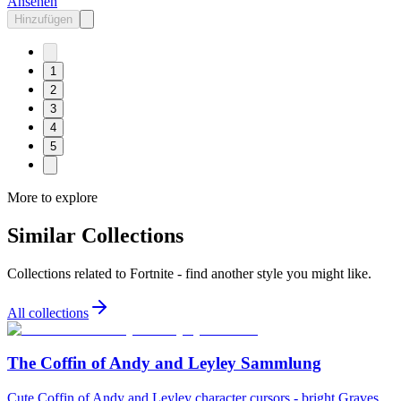
Ansehen
Hinzufügen
1
2
3
4
5
More to explore
Similar Collections
Collections related to
Fortnite
- find another style you might like.
All collections
The Coffin of Andy and Leyley Sammlung
Cute Coffin of Andy and Leyley character cursors - bright Graves