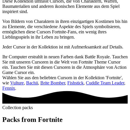
Diese Kollektion umfasst Cursors, die von Charaktern, Waffen,
Baumaterialien und anderen ikonischen Elemente aus dem Spiel
inspiriert sind.
Von Bildern von Charaktern in ihren einzigartigen Kostümen bis hin
zu Elemente, die verschiedene Aspekte des Spiels symbolisieren,
ermöglichen diese Cursors Fortnite-Fans, ein wenig ihres
Lieblingsspiels in ihr Leben zu bringen.
Jeder Cursor in der Kollektion ist mit Aufmerksamkeit auf Details.
Ihr Computer erstrahlt in neuen Farben dank Battle Royale. Tauchen
Sie mit unseren Cursoren in die Welt von Fortnite Theme Cursor
ein. Tauchen Sie mit diesen Cursoren in die Atmosphäre von Action
Game Cursor ein.
Wählen Sie aus den beliebten Cursorn in der Kollektion 'Fortnite',
wie
Vulture
,
Bachii
,
Brite Bomber
,
Fishstick
,
Cuddle Team Leader
,
Fennix
.
Collection packs
Packs from
Fortnite