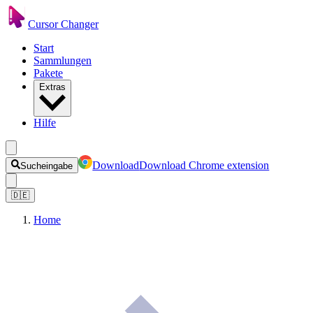
Cursor Changer
Start
Sammlungen
Pakete
Extras
Hilfe
Download
Download Chrome extension
Sucheingabe
🇩🇪
Home