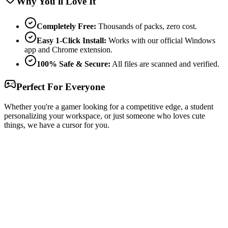
Why You'll Love It
Completely Free:
Thousands of packs, zero cost.
Easy 1-Click Install:
Works with our official Windows
app and Chrome extension.
100% Safe & Secure:
All files are scanned and verified.
Perfect For Everyone
Whether you're a gamer looking for a competitive edge, a student
personalizing your workspace, or just someone who loves cute
things, we have a cursor for you.
Free & Easy
Make your cursor unique!
Express yourself with hundreds of stylish cursors for your browser
and Windows. Customize your experience and amaze your friends
✨