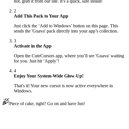
not, grab it from our site. It’s a quick, safe install!
2
Add This Pack to Your App
Just click the ‘Add to Windows’ button on this page. This
sends the 'Guava' pack directly into your app’s collection.
3
Activate in the App
Open the CuteCursors app, where you’ll see 'Guava' waiting
for you. Just hit ‘Apply’!
4
Enjoy Your System-Wide Glow-Up!
That's it! Your new cursor is now active everywhere in
Windows.
Piece of cake, right? Go on and have fun!
Didn't Find Your Vibe?