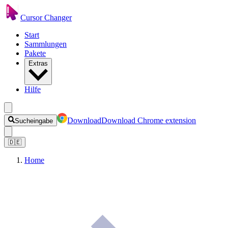
Cursor Changer
Start
Sammlungen
Pakete
Extras
Hilfe
Download
Download Chrome extension
Sucheingabe
🇩🇪
Home