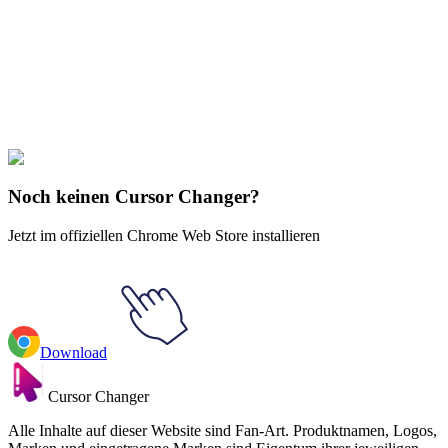
Our universe of cursors is huge. Dive into hundreds of unique
collections and find the one that truly represents you.
Explore All Collections
Fruits
#
FunArt
#
Food
#
drinks
#
Guava
Noch keinen Cursor Changer?
Jetzt im offiziellen Chrome Web Store installieren
Download
Cursor Changer
Alle Inhalte auf dieser Website sind Fan-Art. Produktnamen, Logos,