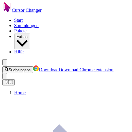
Cursor Changer
Start
Sammlungen
Pakete
Extras
Hilfe
Download
Download Chrome extension
Sucheingabe
🇩🇪
Home