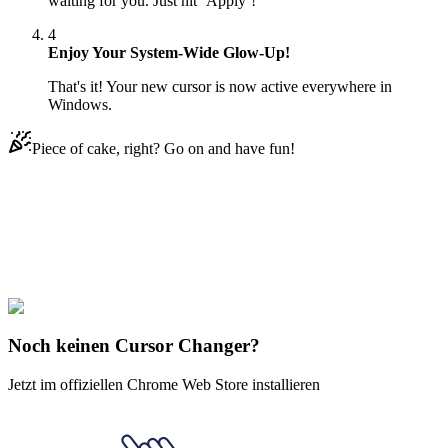
waiting for you. Just hit ‘Apply’!
4
Enjoy Your System-Wide Glow-Up!
That's it! Your new cursor is now active everywhere in
Windows.
Piece of cake, right? Go on and have fun!
Didn't Find Your Vibe?
Our universe of cursors is huge. Dive into hundreds of unique
collections and find the one that truly represents you.
Explore All Collections
Noch keinen Cursor Changer?
Jetzt im offiziellen Chrome Web Store installieren