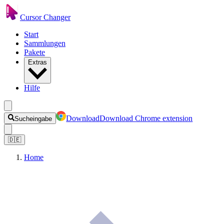
Cursor Changer
Start
Sammlungen
Pakete
Extras
Hilfe
Download
Download Chrome extension
Sucheingabe
🇩🇪
Home