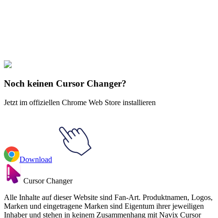
Make your cursor unique!
Express yourself with hundreds of stylish cursors for your browser
and Windows. Customize your experience and amaze your friends
✨
🚀 For Browser
💻 For Windows
Noch keinen Cursor Changer?
Jetzt im offiziellen Chrome Web Store installieren
Download
Cursor Changer
Alle Inhalte auf dieser Website sind Fan-Art. Produktnamen, Logos,
Marken und eingetragene Marken sind Eigentum ihrer jeweiligen
Inhaber und stehen in keinem Zusammenhang mit Navix Cursor