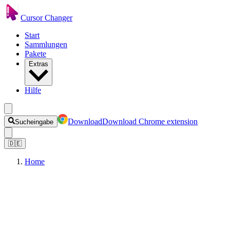
Cursor Changer
Start
Sammlungen
Pakete
Extras
Hilfe
Download
Download Chrome extension
Sucheingabe
🇩🇪
Home