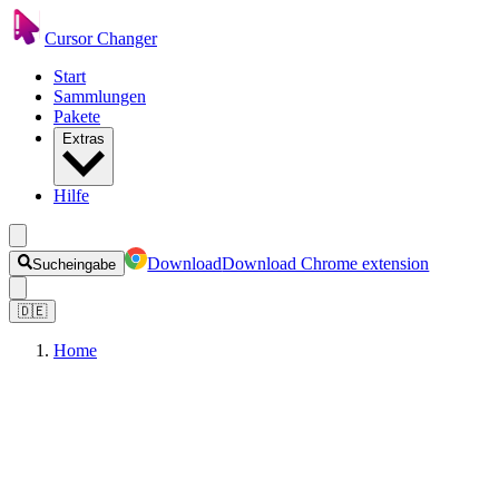
Cursor Changer
Start
Sammlungen
Pakete
Extras
Hilfe
Download
Download Chrome extension
Sucheingabe
🇩🇪
Home