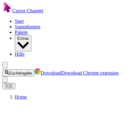
Cursor Changer
Start
Sammlungen
Pakete
Extras
Hilfe
Download
Download Chrome extension
Sucheingabe
🇩🇪
Home