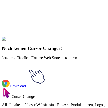
Our universe of cursors is huge. Dive into hundreds of unique
collections and find the one that truly represents you.
Explore All Collections
Naruto
#
FunArt
#
Movie
#
Anime
#
Naruto Uzumaki
Noch keinen Cursor Changer?
Jetzt im offiziellen Chrome Web Store installieren
Download
Cursor Changer
Alle Inhalte auf dieser Website sind Fan-Art. Produktnamen, Logos,