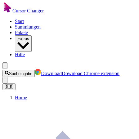
Cursor Changer
Start
Sammlungen
Pakete
Extras
Hilfe
Download
Download Chrome extension
Sucheingabe
🇩🇪
Home