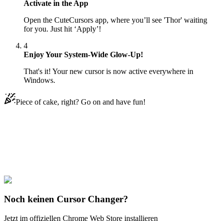
Activate in the App
Open the CuteCursors app, where you’ll see 'Thor' waiting
for you. Just hit ‘Apply’!
4
Enjoy Your System-Wide Glow-Up!
That's it! Your new cursor is now active everywhere in
Windows.
Piece of cake, right? Go on and have fun!
Didn't Find Your Vibe?
Our universe of cursors is huge. Dive into hundreds of unique
collections and find the one that truly represents you.
Explore All Collections
Noch keinen Cursor Changer?
Jetzt im offiziellen Chrome Web Store installieren