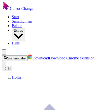
Cursor Changer
Start
Sammlungen
Pakete
Extras
Hilfe
Download
Download Chrome extension
Sucheingabe
🇩🇪
Home