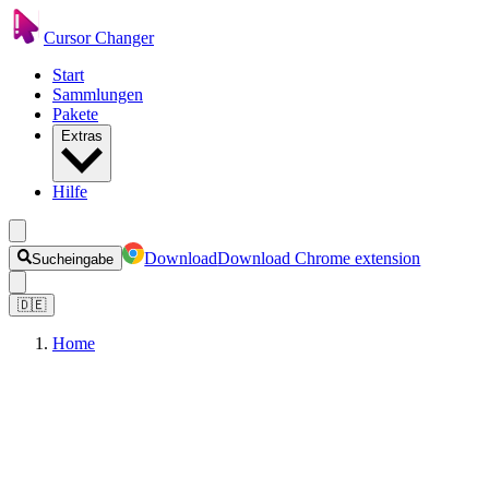
Cursor Changer
Start
Sammlungen
Pakete
Extras
Hilfe
Download
Download Chrome extension
Sucheingabe
🇩🇪
Home