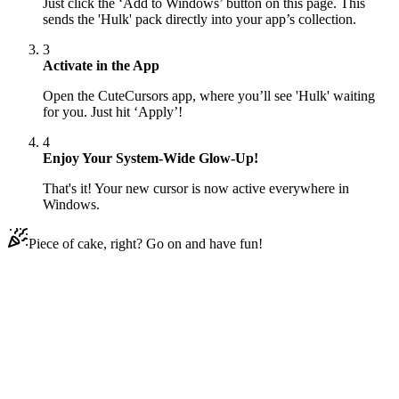
Just click the ‘Add to Windows’ button on this page. This
sends the 'Hulk' pack directly into your app’s collection.
3
Activate in the App
Open the CuteCursors app, where you’ll see 'Hulk' waiting
for you. Just hit ‘Apply’!
4
Enjoy Your System-Wide Glow-Up!
That's it! Your new cursor is now active everywhere in
Windows.
Piece of cake, right? Go on and have fun!
Didn't Find Your Vibe?
Our universe of cursors is huge. Dive into hundreds of unique
collections and find the one that truly represents you.
Explore All Collections