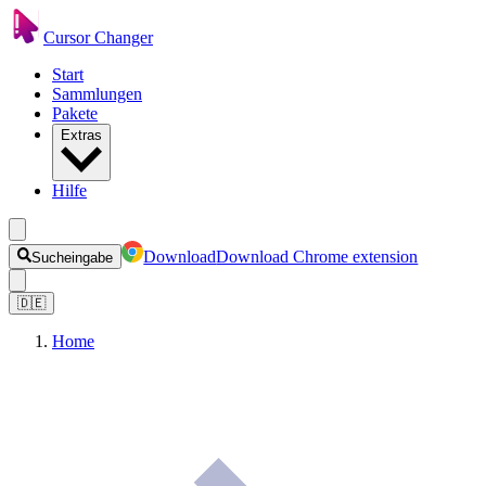
Cursor Changer
Start
Sammlungen
Pakete
Extras
Hilfe
Download
Download Chrome extension
Sucheingabe
🇩🇪
Home