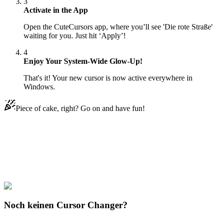
3
Activate in the App
Open the CuteCursors app, where you’ll see 'Die rote Straße'
waiting for you. Just hit ‘Apply’!
4
Enjoy Your System-Wide Glow-Up!
That's it! Your new cursor is now active everywhere in
Windows.
Piece of cake, right? Go on and have fun!
Didn't Find Your Vibe?
Our universe of cursors is huge. Dive into hundreds of unique
collections and find the one that truly represents you.
Explore All Collections
Noch keinen Cursor Changer?