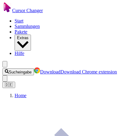
Cursor Changer
Start
Sammlungen
Pakete
Extras
Hilfe
Download
Download Chrome extension
Sucheingabe
🇩🇪
Home