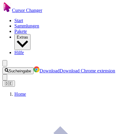
Cursor Changer
Start
Sammlungen
Pakete
Extras
Hilfe
Download
Download Chrome extension
Sucheingabe
🇩🇪
Home