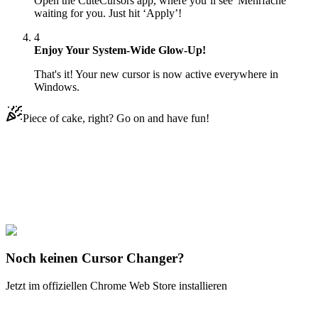
Open the CuteCursors app, where you’ll see 'Mehrfache'
waiting for you. Just hit ‘Apply’!
4
Enjoy Your System-Wide Glow-Up!
That's it! Your new cursor is now active everywhere in
Windows.
Piece of cake, right? Go on and have fun!
Didn't Find Your Vibe?
Our universe of cursors is huge. Dive into hundreds of unique
collections and find the one that truly represents you.
Explore All Collections
Noch keinen Cursor Changer?
Jetzt im offiziellen Chrome Web Store installieren