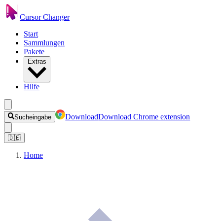
Cursor Changer
Start
Sammlungen
Pakete
Extras
Hilfe
Download
Download Chrome extension
Sucheingabe
🇩🇪
Home