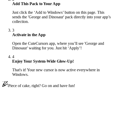
Add This Pack to Your App
Just click the ‘Add to Windows’ button on this page. This
sends the 'George and Dinosaur' pack directly into your app’s
collection.
3
Activate in the App
Open the CuteCursors app, where you’ll see 'George and
Dinosaur' waiting for you. Just hit ‘Apply’!
4
Enjoy Your System-Wide Glow-Up!
That's it! Your new cursor is now active everywhere in
Windows.
Piece of cake, right? Go on and have fun!
Didn't Find Your Vibe?
Our universe of cursors is huge. Dive into hundreds of unique