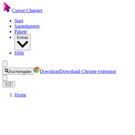
Cursor Changer
Start
Sammlungen
Pakete
Extras
Hilfe
Download
Download Chrome extension
Sucheingabe
🇩🇪
Home