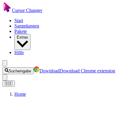
Cursor Changer
Start
Sammlungen
Pakete
Extras
Hilfe
Download
Download Chrome extension
Sucheingabe
🇩🇪
Home