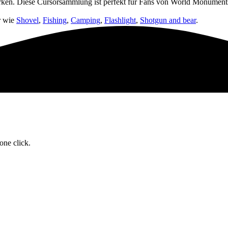
erken. Diese Cursorsammlung ist perfekt für Fans von World Monument
r wie
Shovel
,
Fishing
,
Camping
,
Flashlight
,
Shotgun and bear
.
one click.