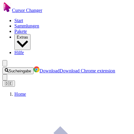
Cursor Changer
Start
Sammlungen
Pakete
Extras
Hilfe
Download
Download Chrome extension
Sucheingabe
🇩🇪
Home