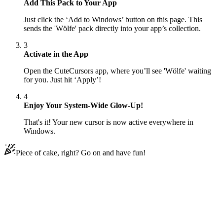
Add This Pack to Your App
Just click the ‘Add to Windows’ button on this page. This
sends the 'Wölfe' pack directly into your app’s collection.
3
Activate in the App
Open the CuteCursors app, where you’ll see 'Wölfe' waiting
for you. Just hit ‘Apply’!
4
Enjoy Your System-Wide Glow-Up!
That's it! Your new cursor is now active everywhere in
Windows.
Piece of cake, right? Go on and have fun!
Didn't Find Your Vibe?
Our universe of cursors is huge. Dive into hundreds of unique
collections and find the one that truly represents you.