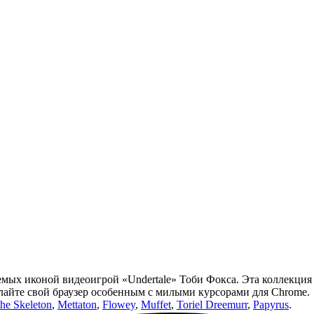
яемых иконой видеоигрой «Undertale» Тоби Фокса. Эта коллекция
айте свой браузер особенным с милыми курсорами для Chrome.
the Skeleton
,
Mettaton
,
Flowey
,
Muffet
,
Toriel Dreemurr
,
Papyrus
.