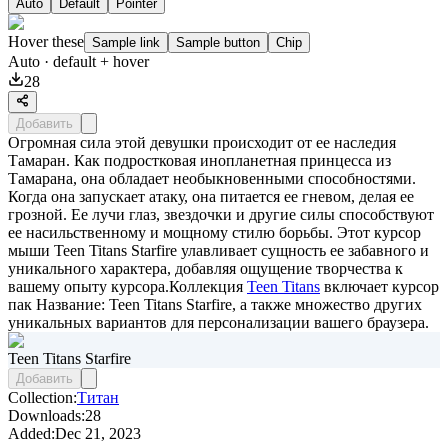
Auto
Default
Pointer
Hover these
Sample link
Sample button
Chip
Auto
· default + hover
28
Добавить
Огромная сила этой девушки происходит от ее наследия
Тамаран. Как подростковая инопланетная принцесса из
Тамарана, она обладает необыкновенными способностями.
Когда она запускает атаку, она питается ее гневом, делая ее
грозной. Ее лучи глаз, звездочки и другие силы способствуют
ее насильственному и мощному стилю борьбы. Этот курсор
мыши Teen Titans Starfire улавливает сущность ее забавного и
уникального характера, добавляя ощущение творчества к
вашему опыту курсора.Коллекция
Teen Titans
включает курсор
пак
Название: Teen Titans Starfire
, а также множество других
уникальных вариантов для персонализации вашего браузера.
Teen Titans Starfire
Добавить
Collection:
Титан
Downloads:
28
Added:
Dec 21, 2023