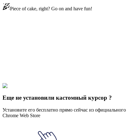
Piece of cake, right? Go on and have fun!
Didn't Find Your Vibe?
Our universe of cursors is huge. Dive into hundreds of unique
collections and find the one that truly represents you.
Explore All Collections
Титан
#
Teen Titans
#
Teen Titans Starfire
Еще не установили кастомный курсор ?
Установите его бесплатно прямо сейчас из официального
Chrome Web Store