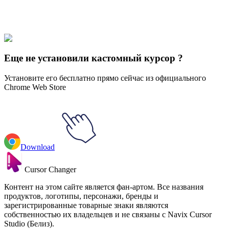
Our universe of cursors is huge. Dive into hundreds of unique
collections and find the one that truly represents you.
Explore All Collections
Еще не установили кастомный курсор ?
Установите его бесплатно прямо сейчас из официального
Chrome Web Store
Download
Cursor Changer
Контент на этом сайте является фан-артом. Все названия
продуктов, логотипы, персонажи, бренды и
зарегистрированные товарные знаки являются
собственностью их владельцев и не связаны с Navix Cursor
Studio (Белиз).