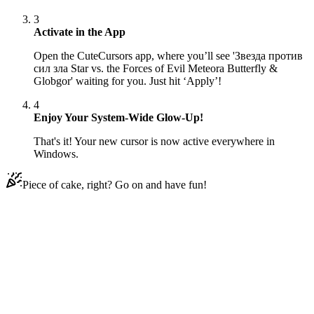
3
Activate in the App
Open the CuteCursors app, where you’ll see 'Звезда против
сил зла Star vs. the Forces of Evil Meteora Butterfly &
Globgor' waiting for you. Just hit ‘Apply’!
4
Enjoy Your System-Wide Glow-Up!
That's it! Your new cursor is now active everywhere in
Windows.
Piece of cake, right? Go on and have fun!
Didn't Find Your Vibe?
Our universe of cursors is huge. Dive into hundreds of unique
collections and find the one that truly represents you.
Explore All Collections