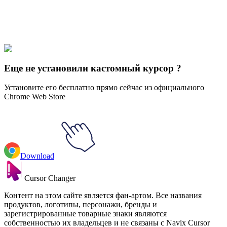
Express yourself with hundreds of stylish cursors for your browser
and Windows. Customize your experience and amaze your friends
✨
🚀 For Browser
💻 For Windows
Еще не установили кастомный курсор ?
Установите его бесплатно прямо сейчас из официального
Chrome Web Store
Download
Cursor Changer
Контент на этом сайте является фан-артом. Все названия
продуктов, логотипы, персонажи, бренды и
зарегистрированные товарные знаки являются
собственностью их владельцев и не связаны с Navix Cursor