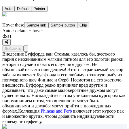
Auto
Default
Pointer
Hover these
Sample link
Sample button
Chip
Auto
· default + hover
31
Добавить
Внедрение Буффорда ван Стомма, казалось бы, жесткого
парня с неожиданным мягким пятном для его золотой рыбки,
который случается быть его лучшим другом. Не
обманывайтесь его поведением! Этот настраиваемый курсор
забавы включает Буффорда и его любимую золотую рыбу из
популярного шоу Финиас и Ферб. Несмотря на его жесткую
внешность, Буффорд редко причиняет вред другим и
доказывает, что даже самые маловероятные дружбы могут
существовать. Наслаждайтесь этим уникальным курсором как
напоминанием о том, что внешности могут быть
обманчивыми и дружбы могут прийти в неожиданных
формах.Коллекция
Phineas and Ferb
включает этот курсор пак
и множество других, чтобы добавить индивидуальности
вашему интерфейсу.