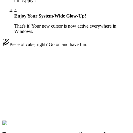
hit ‘Apply’!
4
Enjoy Your System-Wide Glow-Up!
That's it! Your new cursor is now active everywhere in
Windows.
Piece of cake, right? Go on and have fun!
Didn't Find Your Vibe?
Our universe of cursors is huge. Dive into hundreds of unique
collections and find the one that truly represents you.
Explore All Collections
Финикс и Герб
#
Phineas and Ferb
#
Phineas and Ferb Buford Van
Stomm & Goldfish