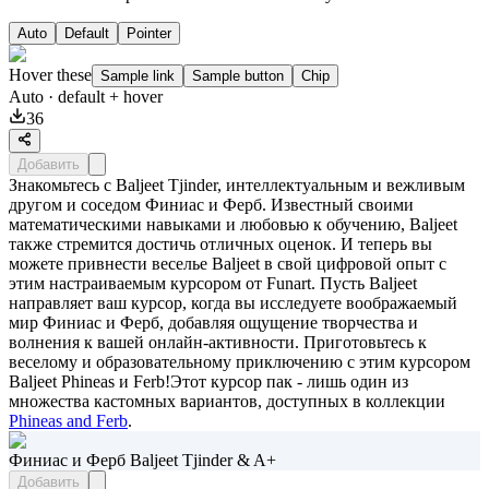
Auto
Default
Pointer
Hover these
Sample link
Sample button
Chip
Auto
· default + hover
36
Добавить
Знакомьтесь с Baljeet Tjinder, интеллектуальным и вежливым
другом и соседом Финиас и Ферб. Известный своими
математическими навыками и любовью к обучению, Baljeet
также стремится достичь отличных оценок. И теперь вы
можете привнести веселье Baljeet в свой цифровой опыт с
этим настраиваемым курсором от Funart. Пусть Baljeet
направляет ваш курсор, когда вы исследуете воображаемый
мир Финиас и Ферб, добавляя ощущение творчества и
волнения к вашей онлайн-активности. Приготовьтесь к
веселому и образовательному приключению с этим курсором
Baljeet Phineas и Ferb!Этот курсор пак - лишь один из
множества кастомных вариантов, доступных в коллекции
Phineas and Ferb
.
Финиас и Ферб Baljeet Tjinder & A+
Добавить