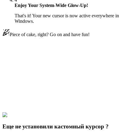
Enjoy Your System-Wide Glow-Up!
That's it! Your new cursor is now active everywhere in
Windows.
Piece of cake, right? Go on and have fun!
Didn't Find Your Vibe?
Our universe of cursors is huge. Dive into hundreds of unique
collections and find the one that truly represents you.
Explore All Collections
Финикс и Герб
#
Phineas and Ferb
#
Phineas and Ferb Baljeet
Tjinder & A+ Grade Exam
Еще не установили кастомный курсор ?