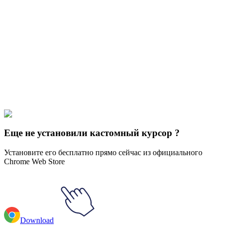
Didn't Find Your Vibe?
Our universe of cursors is huge. Dive into hundreds of unique
collections and find the one that truly represents you.
Explore All Collections
Музыка
#
music
#
Mandolin Animated
Еще не установили кастомный курсор ?
Установите его бесплатно прямо сейчас из официального
Chrome Web Store
Download