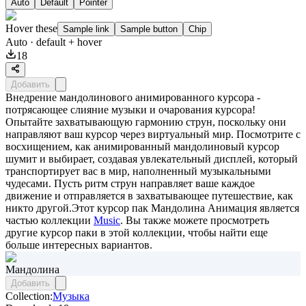
Auto
Default
Pointer
Hover these
Sample link
Sample button
Chip
Auto
· default + hover
18
Добавить
Внедрение мандолинового анимированного курсора -
потрясающее слияние музыки и очарования курсора!
Опытайте захватывающую гармонию струн, поскольку они
направляют ваш курсор через виртуальный мир. Посмотрите с
восхищением, как анимированный мандолиновый курсор
шумит и выбирает, создавая увлекательный дисплей, который
транспортирует вас в мир, наполненный музыкальными
чудесами. Пусть ритм струн направляет ваше каждое
движение и отправляется в захватывающее путешествие, как
никто другой.Этот курсор пак
Мандолина Анимация
является
частью коллекции
Music
. Вы также можете просмотреть
другие курсор паки в этой коллекции, чтобы найти еще
больше интересных вариантов.
Мандолина
Добавить
Collection:
Музыка