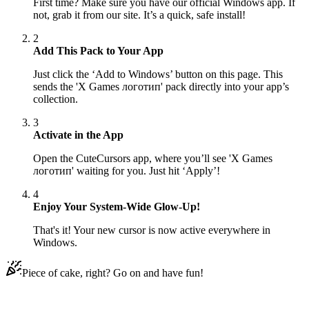
First time? Make sure you have our official Windows app. If
not, grab it from our site. It’s a quick, safe install!
2
Add This Pack to Your App
Just click the ‘Add to Windows’ button on this page. This
sends the 'X Games логотип' pack directly into your app’s
collection.
3
Activate in the App
Open the CuteCursors app, where you’ll see 'X Games
логотип' waiting for you. Just hit ‘Apply’!
4
Enjoy Your System-Wide Glow-Up!
That's it! Your new cursor is now active everywhere in
Windows.
Piece of cake, right? Go on and have fun!