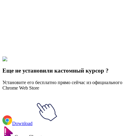
Didn't Find Your Vibe?
Our universe of cursors is huge. Dive into hundreds of unique
collections and find the one that truly represents you.
Explore All Collections
Brands & Logos
#
Mix
#
X Games Logo
Еще не установили кастомный курсор ?
Установите его бесплатно прямо сейчас из официального
Chrome Web Store
Download