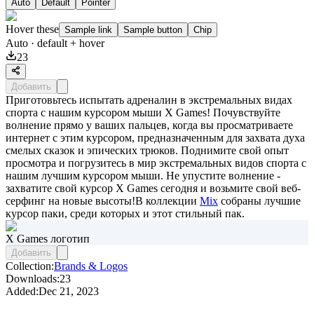
Auto
Default
Pointer
Hover these
Sample link
Sample button
Chip
Auto
· default + hover
23
Добавить
Приготовьтесь испытать адреналин в экстремальных видах
спорта с нашим курсором мыши X Games! Почувствуйте
волнение прямо у ваших пальцев, когда вы просматриваете
интернет с этим курсором, предназначенным для захвата духа
смелых сказок и эпических трюков. Поднимите свой опыт
просмотра и погрузитесь в мир экстремальных видов спорта с
нашим лучшим курсором мыши. Не упустите волнение -
захватите свой курсор X Games сегодня и возьмите свой веб-
серфинг на новые высоты!В коллекции
Mix
собраны лучшие
курсор паки, среди которых и этот стильный пак.
X Games логотип
Добавить
Collection:
Brands & Logos
Downloads:
23
Added:
Dec 21, 2023