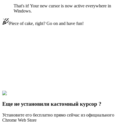
That's it! Your new cursor is now active everywhere in
Windows.
Piece of cake, right? Go on and have fun!
Didn't Find Your Vibe?
Our universe of cursors is huge. Dive into hundreds of unique
collections and find the one that truly represents you.
Explore All Collections
Windows 95/98
#
Mix
#
Windows 95/98 Yellow & Blue Dinosaurs
Еще не установили кастомный курсор ?
Установите его бесплатно прямо сейчас из официального
Chrome Web Store