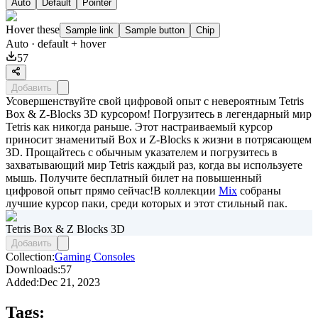
Auto
Default
Pointer
Hover these
Sample link
Sample button
Chip
Auto
· default + hover
57
Добавить
Усовершенствуйте свой цифровой опыт с невероятным Tetris
Box & Z-Blocks 3D курсором! Погрузитесь в легендарный мир
Tetris как никогда раньше. Этот настраиваемый курсор
приносит знаменитый Box и Z-Blocks к жизни в потрясающем
3D. Прощайтесь с обычным указателем и погрузитесь в
захватывающий мир Tetris каждый раз, когда вы используете
мышь. Получите бесплатный билет на повышенный
цифровой опыт прямо сейчас!В коллекции
Mix
собраны
лучшие курсор паки, среди которых и этот стильный пак.
Tetris Box & Z Blocks 3D
Добавить
Collection:
Gaming Consoles
Downloads:
57
Added:
Dec 21, 2023
Tags: