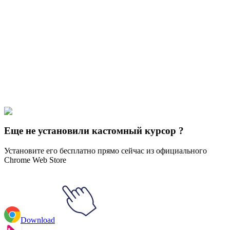
Didn't Find Your Vibe?
Our universe of cursors is huge. Dive into hundreds of unique
collections and find the one that truly represents you.
Explore All Collections
Gaming Consoles
#
Tetris Box & Z Blocks 3D
#
Mix
Еще не установили кастомный курсор ?
Установите его бесплатно прямо сейчас из официального
Chrome Web Store
Download