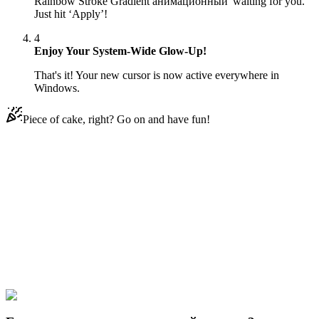
Rainbow Stroke Gradient анимационный' waiting for you.
Just hit ‘Apply’!
4
Enjoy Your System-Wide Glow-Up!
That's it! Your new cursor is now active everywhere in
Windows.
Piece of cake, right? Go on and have fun!
Didn't Find Your Vibe?
Our universe of cursors is huge. Dive into hundreds of unique
collections and find the one that truly represents you.
Explore All Collections
Gradient
#
gradient
#
Black & Rainbow Stroke Gradient Animated