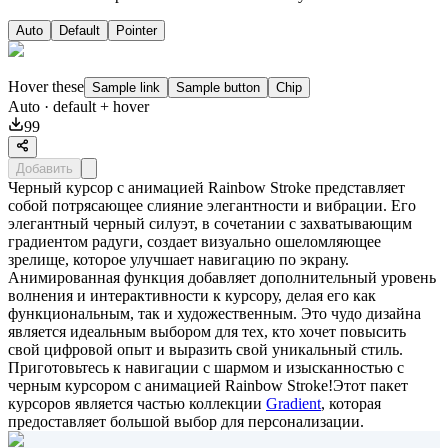
Auto
Default
Pointer
Hover these
Sample link
Sample button
Chip
Auto
· default + hover
99
Добавить
Черный курсор с анимацией Rainbow Stroke представляет
собой потрясающее слияние элегантности и вибрации. Его
элегантный черный силуэт, в сочетании с захватывающим
градиентом радуги, создает визуально ошеломляющее
зрелище, которое улучшает навигацию по экрану.
Анимированная функция добавляет дополнительный уровень
волнения и интерактивности к курсору, делая его как
функциональным, так и художественным. Это чудо дизайна
является идеальным выбором для тех, кто хочет повысить
свой цифровой опыт и выразить свой уникальный стиль.
Приготовьтесь к навигации с шармом и изысканностью с
черным курсором с анимацией Rainbow Stroke!Этот пакет
курсоров является частью коллекции
Gradient
, которая
предоставляет большой выбор для персонализации.