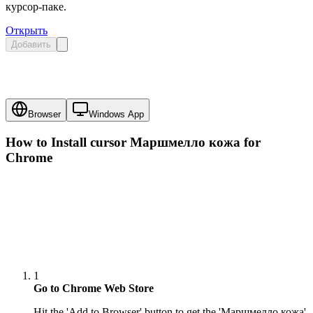
курсор-паке.
Открыть
Добавить
Browser
Windows App
How to Install cursor
Маршмелло кожа
for
Chrome
1
Go to Chrome Web Store
Hit the 'Add to Browser' button to get the 'Маршмелло кожа'