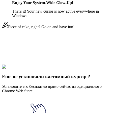
Enjoy Your System-Wide Glow-Up!
That's it! Your new cursor is now active everywhere in
Windows.
Piece of cake, right? Go on and have fun!
Didn't Find Your Vibe?
Our universe of cursors is huge. Dive into hundreds of unique
collections and find the one that truly represents you.
Explore All Collections
Еще не установили кастомный курсор ?
Установите его бесплатно прямо сейчас из официального
Chrome Web Store