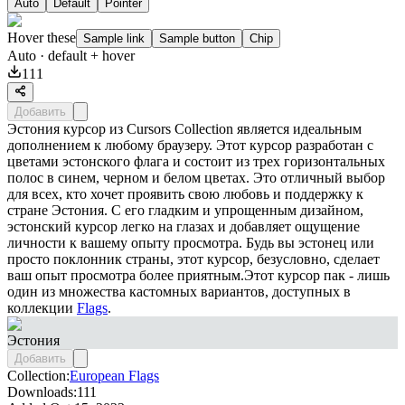
Auto
Default
Pointer
Hover these
Sample link
Sample button
Chip
Auto
· default + hover
111
Добавить
Эстония курсор из Cursors Collection является идеальным
дополнением к любому браузеру. Этот курсор разработан с
цветами эстонского флага и состоит из трех горизонтальных
полос в синем, черном и белом цветах. Это отличный выбор
для всех, кто хочет проявить свою любовь и поддержку к
стране Эстония. С его гладким и упрощенным дизайном,
эстонский курсор легко на глазах и добавляет ощущение
личности к вашему опыту просмотра. Будь вы эстонец или
просто поклонник страны, этот курсор, безусловно, сделает
ваш опыт просмотра более приятным.Этот курсор пак - лишь
один из множества кастомных вариантов, доступных в
коллекции
Flags
.
Эстония
Добавить
Collection:
European Flags
Downloads:
111