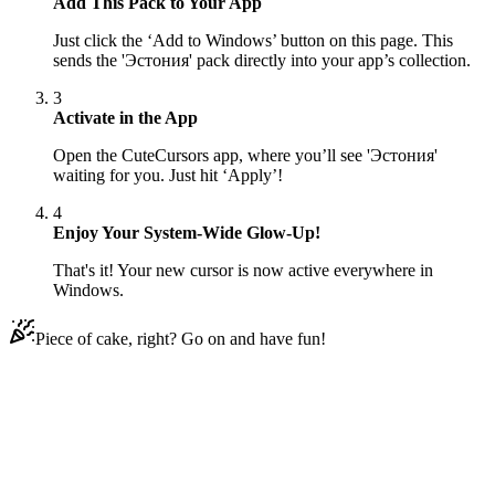
Add This Pack to Your App
Just click the ‘Add to Windows’ button on this page. This
sends the 'Эстония' pack directly into your app’s collection.
3
Activate in the App
Open the CuteCursors app, where you’ll see 'Эстония'
waiting for you. Just hit ‘Apply’!
4
Enjoy Your System-Wide Glow-Up!
That's it! Your new cursor is now active everywhere in
Windows.
Piece of cake, right? Go on and have fun!
Didn't Find Your Vibe?
Our universe of cursors is huge. Dive into hundreds of unique
collections and find the one that truly represents you.