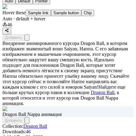
Auto
Default
Pointer
Hover these
Sample link
Sample button
Chip
Auto
· default + hover
46
Добавить
Внедрение анимированного курсора Dragon Ball, в котором
изображен знаменитый воин Saiyan, Наппа. С его забавным
изображением и мышечным очарованием, этот курсор
обязательно закрутит вашу смешную кость. Идеально
подходит для поклонников Dragon Ball, которые хотят
добавить немного лёгкости к своему экрану, присутствие
Наппы обязательно принесет улыбку вашему лицу. Скачайте
этот курсор сейчас и позволяйте Наппе направлять вас
каждым кликом с его силой и юмором Saiyan!Найдите еще
больше крутых курсор паков в коллекции
Dragon Ball
, к
которой относится и этот курсор пак
Dragon Ball Nappa
анимация
.
Dragon Ball Nappa анимация
Добавить
Collection:
Dragon Ball
Downloads:
46