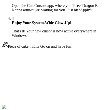
Open the CuteCursors app, where you’ll see 'Dragon Ball
Nappa анимация' waiting for you. Just hit ‘Apply’!
4
Enjoy Your System-Wide Glow-Up!
That's it! Your new cursor is now active everywhere in
Windows.
Piece of cake, right? Go on and have fun!
Didn't Find Your Vibe?
Our universe of cursors is huge. Dive into hundreds of unique
collections and find the one that truly represents you.
Explore All Collections
Dragon Ball
#
Dragon Ball
#
Dragon Ball Nappa Animated