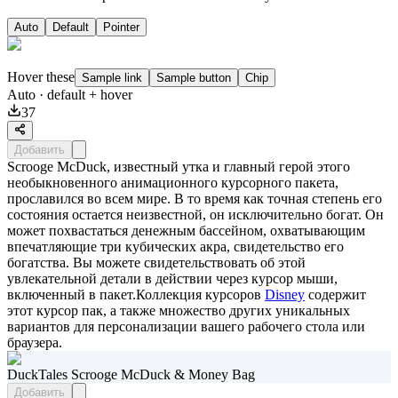
Auto
Default
Pointer
Hover these
Sample link
Sample button
Chip
Auto
· default + hover
37
Добавить
Scrooge McDuck, известный утка и главный герой этого
необыкновенного анимационного курсорного пакета,
прославился во всем мире. В то время как точная степень его
состояния остается неизвестной, он исключительно богат. Он
может похвастаться денежным бассейном, охватывающим
впечатляющие три кубических акра, свидетельство его
богатства. Вы можете свидетельствовать об этой
увлекательной детали в действии через курсор мыши,
включенный в пакет.Коллекция курсоров
Disney
содержит
этот курсор пак, а также множество других уникальных
вариантов для персонализации вашего рабочего стола или
браузера.
DuckTales Scrooge McDuck & Money Bag
Добавить