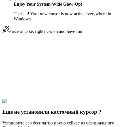
Enjoy Your System-Wide Glow-Up!
That's it! Your new cursor is now active everywhere in
Windows.
Piece of cake, right? Go on and have fun!
Didn't Find Your Vibe?
Our universe of cursors is huge. Dive into hundreds of unique
collections and find the one that truly represents you.
Explore All Collections
Disney Ducks
#
Disney
#
DuckTales Scrooge McDuck & Money Bag
Еще не установили кастомный курсор ?
Установите его бесплатно прямо сейчас из официального