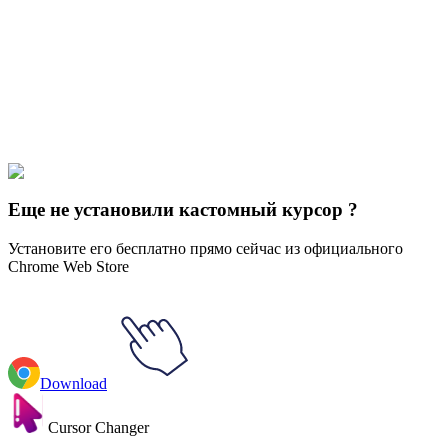
Our universe of cursors is huge. Dive into hundreds of unique
collections and find the one that truly represents you.
Explore All Collections
Pixar
#
Disney
#
Cars Lightning McQueen
Еще не установили кастомный курсор ?
Установите его бесплатно прямо сейчас из официального
Chrome Web Store
Download
Cursor Changer