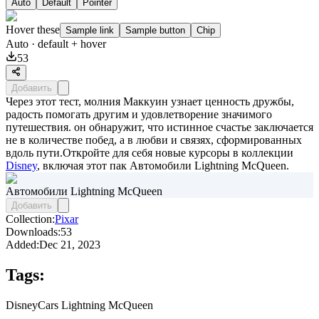
Auto
Default
Pointer
Hover these
Sample link
Sample button
Chip
Auto
· default + hover
53
Добавить
Через этот тест, молния Маккуин узнает ценность дружбы,
радость помогать другим и удовлетворение значимого
путешествия. он обнаружит, что истинное счастье заключается
не в количестве побед, а в любви и связях, сформированных
вдоль пути.Откройте для себя новые курсоры в коллекции
Disney
, включая этот пак
Автомобили Lightning McQueen
.
Автомобили Lightning McQueen
Добавить
Collection:
Pixar
Downloads:
53
Added:
Dec 21, 2023
Tags:
Disney
Cars Lightning McQueen