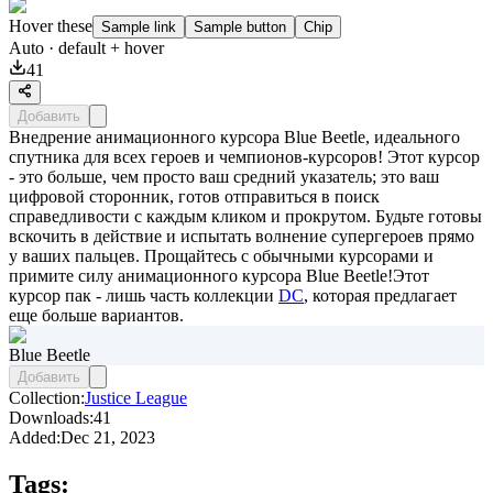
Hover these
Sample link
Sample button
Chip
Auto
· default + hover
41
Добавить
Внедрение анимационного курсора Blue Beetle, идеального
спутника для всех героев и чемпионов-курсоров! Этот курсор
- это больше, чем просто ваш средний указатель; это ваш
цифровой сторонник, готов отправиться в поиск
справедливости с каждым кликом и прокрутом. Будьте готовы
вскочить в действие и испытать волнение супергероев прямо
у ваших пальцев. Прощайтесь с обычными курсорами и
примите силу анимационного курсора Blue Beetle!Этот
курсор пак - лишь часть коллекции
DC
, которая предлагает
еще больше вариантов.
Blue Beetle
Добавить
Collection:
Justice League
Downloads:
41
Added:
Dec 21, 2023
Tags: