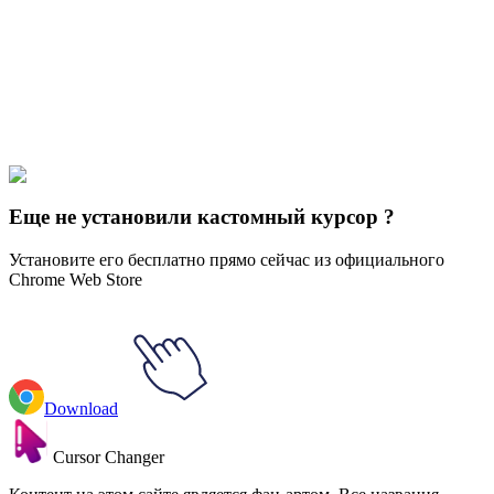
Our universe of cursors is huge. Dive into hundreds of unique
collections and find the one that truly represents you.
Explore All Collections
Justice League
#
dc
#
Blue Beetle Animated
Еще не установили кастомный курсор ?
Установите его бесплатно прямо сейчас из официального
Chrome Web Store
Download
Cursor Changer