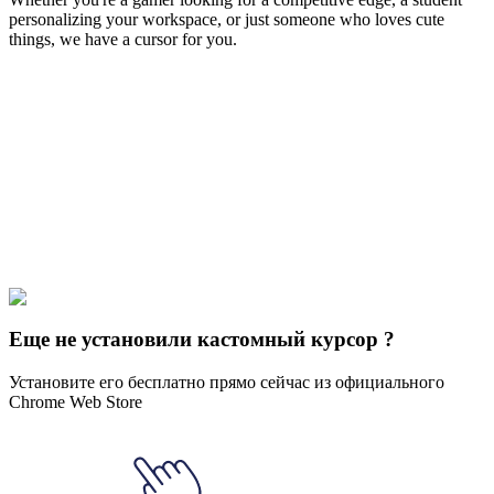
personalizing your workspace, or just someone who loves cute
things, we have a cursor for you.
Free & Easy
Make your cursor unique!
Express yourself with hundreds of stylish cursors for your browser
and Windows. Customize your experience and amaze your friends
✨
🚀 For Browser
💻 For Windows
Еще не установили кастомный курсор ?
Установите его бесплатно прямо сейчас из официального
Chrome Web Store