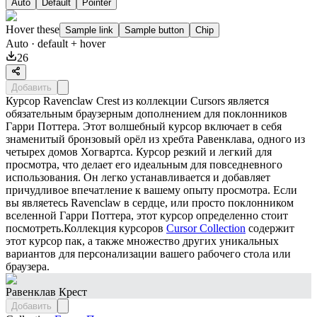
Auto
Default
Pointer
Hover these
Sample link
Sample button
Chip
Auto
· default + hover
26
Добавить
Курсор Ravenclaw Crest из коллекции Cursors является
обязательным браузерным дополнением для поклонников
Гарри Поттера. Этот волшебный курсор включает в себя
знаменитый бронзовый орёл из хребта Равенклава, одного из
четырех домов Хогвартса. Курсор резкий и легкий для
просмотра, что делает его идеальным для повседневного
использования. Он легко устанавливается и добавляет
причудливое впечатление к вашему опыту просмотра. Если
вы являетесь Ravenclaw в сердце, или просто поклонником
вселенной Гарри Поттера, этот курсор определенно стоит
посмотреть.Коллекция курсоров
Cursor Collection
содержит
этот курсор пак, а также множество других уникальных
вариантов для персонализации вашего рабочего стола или
браузера.
Равенклав Крест
Добавить