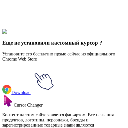
Didn't Find Your Vibe?
Our universe of cursors is huge. Dive into hundreds of unique
collections and find the one that truly represents you.
Explore All Collections
Еще не установили кастомный курсор ?
Установите его бесплатно прямо сейчас из официального
Chrome Web Store
Download
Cursor Changer
Контент на этом сайте является фан-артом. Все названия
продуктов, логотипы, персонажи, бренды и
зарегистрированные товарные знаки являются