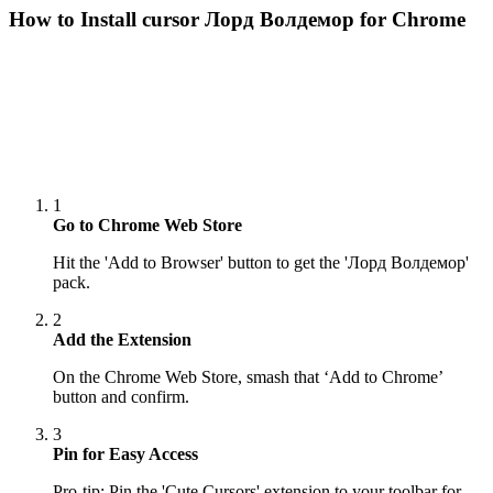
How to Install cursor
Лорд Волдемор
for Chrome
1
Go to Chrome Web Store
Hit the 'Add to Browser' button to get the 'Лорд Волдемор'
pack.
2
Add the Extension
On the Chrome Web Store, smash that ‘Add to Chrome’
button and confirm.
3
Pin for Easy Access
Pro-tip: Pin the 'Cute Cursors' extension to your toolbar for