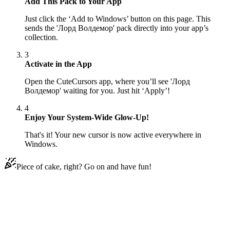
Add This Pack to Your App
Just click the ‘Add to Windows’ button on this page. This
sends the 'Лорд Волдемор' pack directly into your app’s
collection.
3
Activate in the App
Open the CuteCursors app, where you’ll see 'Лорд
Волдемор' waiting for you. Just hit ‘Apply’!
4
Enjoy Your System-Wide Glow-Up!
That's it! Your new cursor is now active everywhere in
Windows.
Piece of cake, right? Go on and have fun!
Didn't Find Your Vibe?
Our universe of cursors is huge. Dive into hundreds of unique