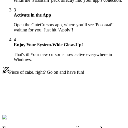
sends the 'Розовый' pack directly into your app’s collection.
3
Activate in the App
Open the CuteCursors app, where you’ll see 'Розовый'
waiting for you. Just hit ‘Apply’!
4
Enjoy Your System-Wide Glow-Up!
That's it! Your new cursor is now active everywhere in
Windows.
Piece of cake, right? Go on and have fun!
Didn't Find Your Vibe?
Our universe of cursors is huge. Dive into hundreds of unique
collections and find the one that truly represents you.
Explore All Collections