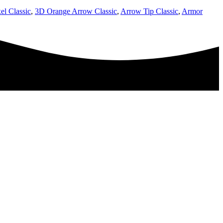
el Classic
,
3D Orange Arrow Classic
,
Arrow Tip Classic
,
Armor