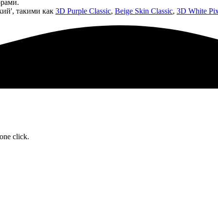
орами.
кий', такими как
3D Purple Classic
,
Beige Skin Classic
,
3D White Pix
one click.