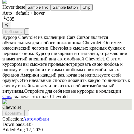
Hover these
Sample link
Sample button
Chip
Auto
· default + hover
335
Добавить
Курсор Chevrolet из коллекции Cars Cursor является
обязательным для любого поклонника Chevrolet. Он имеет
классический логотип Chevrolet в смелых красных буквах с
черным фоном. Курсор шикарный и стильный, отражающий
знаменитый внешний вид автомобилей Chevrolet. С этим
курсором вы сможете продемонстрировать свою любовь к
одному из старейших и самых любимых автомобильных
брендов Америки каждый раз, когда вы используете свой
браузер. Это идеальный способ добавить какую-то личность к
своему онлайн-опыту и показать свой автомобильный
энтузиазм.Откройте для себя новые курсоры в коллекции
Cars
, включая этот пак
Chevrolet
.
Chevrolet
Добавить
Collection:
Автомобили
Downloads:
335
Added:
Aug 12, 2020