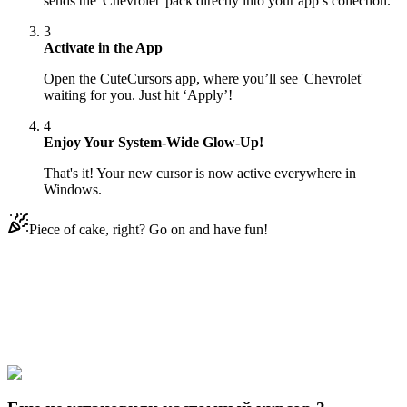
sends the 'Chevrolet' pack directly into your app’s collection.
3
Activate in the App
Open the CuteCursors app, where you’ll see 'Chevrolet'
waiting for you. Just hit ‘Apply’!
4
Enjoy Your System-Wide Glow-Up!
That's it! Your new cursor is now active everywhere in
Windows.
Piece of cake, right? Go on and have fun!
Didn't Find Your Vibe?
Our universe of cursors is huge. Dive into hundreds of unique
collections and find the one that truly represents you.
Explore All Collections