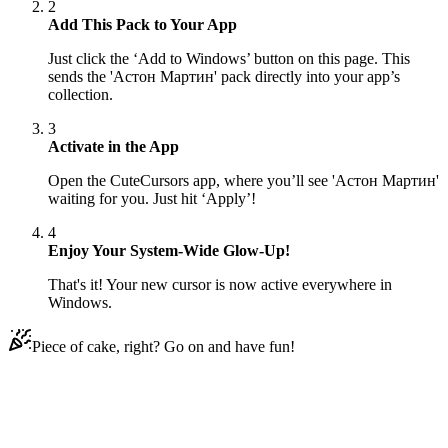
2
Add This Pack to Your App
Just click the ‘Add to Windows’ button on this page. This
sends the 'Астон Мартин' pack directly into your app’s
collection.
3
Activate in the App
Open the CuteCursors app, where you’ll see 'Астон Мартин'
waiting for you. Just hit ‘Apply’!
4
Enjoy Your System-Wide Glow-Up!
That's it! Your new cursor is now active everywhere in
Windows.
Piece of cake, right? Go on and have fun!
Didn't Find Your Vibe?