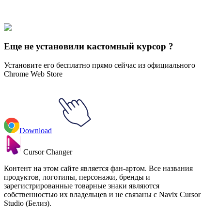
Our universe of cursors is huge. Dive into hundreds of unique
collections and find the one that truly represents you.
Explore All Collections
Еще не установили кастомный курсор ?
Установите его бесплатно прямо сейчас из официального
Chrome Web Store
Download
Cursor Changer
Контент на этом сайте является фан-артом. Все названия
продуктов, логотипы, персонажи, бренды и
зарегистрированные товарные знаки являются
собственностью их владельцев и не связаны с Navix Cursor
Studio (Белиз).