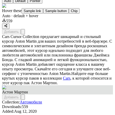
Auto
Default
Pointer
Hover these
Sample link
Sample button
Chip
Auto
· default + hover
559
Добавить
Cars Cursor Collection предлагает шикарный и стильный
курсор Aston Martin для ваших потребностей в веб-браузере. С
символическим и элегантным дизайном бренда роскошных
автомобилей, этот курсор идеально подходит для любого
любителя автомобилей или поклонника франшизы Джеймса
Бонда. С гладкой анимацией и легкой функциональностью,
курсор Aston Martin добавляет ощущение класса к вашему
опыту просмотра. Скачайте его сегодня и улучшите свое веб-
серфинг с утонченностью Aston Martin.Найдите еще больше
крутых курсор паков в коллекции
Cars
, к которой относится и
этот курсор пак
Астон Мартин
.
Астон Мартин
Добавить
Collection:
Автомобили
Downloads:
559
Added:
Aug 12, 2020