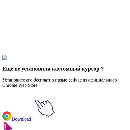
Didn't Find Your Vibe?
Our universe of cursors is huge. Dive into hundreds of unique
collections and find the one that truly represents you.
Explore All Collections
Звезды Brawl
#
Brawl Stars
#
Brawl Stars Sandy Animated
Еще не установили кастомный курсор ?
Установите его бесплатно прямо сейчас из официального
Chrome Web Store
Download