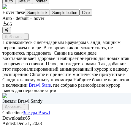
Auto
Default
Pointer
Hover these
Sample link
Sample button
Chip
Auto
· default + hover
65
Добавить
Познакомьтесь с легендарным Браулером Санди, мощным
персонажем в игре. В то время как он может спать, не
торопитесь праздновать. Санди на самом деле
восстанавливает здоровье и набирает энергию для новых атак
во время его спячки. Плюс, он следит за вами. Так, добавьте
этот персонализированный анимированный курсор к вашему
расширению Chrome и принесите мистическое присутствие
Санди к вашему опыту просмотра.Найдите больше вариантов
в коллекции
Brawl Stars
, где собрано разнообразие курсор
паков для персонализации.
Звезды Brawl Sandy
Добавить
Collection:
Звезды Brawl
Downloads:
65
Added:
Dec 21, 2023