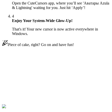
Open the CuteCursors app, where you’ll see 'Аватары Azula
& Lightning' waiting for you. Just hit ‘Apply’!
4
Enjoy Your System-Wide Glow-Up!
That's it! Your new cursor is now active everywhere in
Windows.
Piece of cake, right? Go on and have fun!
Didn't Find Your Vibe?
Our universe of cursors is huge. Dive into hundreds of unique
collections and find the one that truly represents you.
Explore All Collections
Аватар
#
Avatar
#
Avatar Azula & Lightning Animated