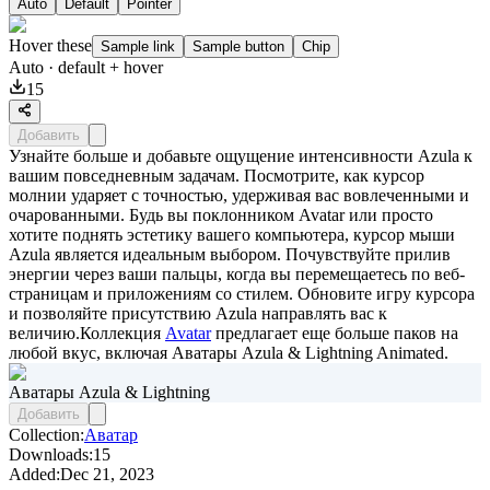
Auto
Default
Pointer
Hover these
Sample link
Sample button
Chip
Auto
· default + hover
15
Добавить
Узнайте больше и добавьте ощущение интенсивности Azula к
вашим повседневным задачам. Посмотрите, как курсор
молнии ударяет с точностью, удерживая вас вовлеченными и
очарованными. Будь вы поклонником Avatar или просто
хотите поднять эстетику вашего компьютера, курсор мыши
Azula является идеальным выбором. Почувствуйте прилив
энергии через ваши пальцы, когда вы перемещаетесь по веб-
страницам и приложениям со стилем. Обновите игру курсора
и позволяйте присутствию Azula направлять вас к
величию.Коллекция
Avatar
предлагает еще больше паков на
любой вкус, включая
Аватары Azula & Lightning Animated
.
Аватары Azula & Lightning
Добавить
Collection:
Аватар
Downloads:
15
Added:
Dec 21, 2023