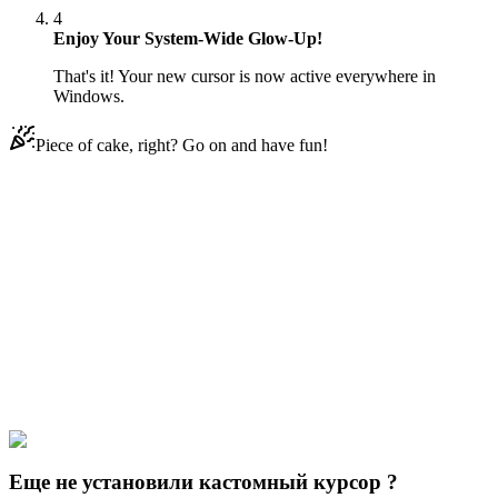
4
Enjoy Your System-Wide Glow-Up!
That's it! Your new cursor is now active everywhere in
Windows.
Piece of cake, right? Go on and have fun!
Didn't Find Your Vibe?
Our universe of cursors is huge. Dive into hundreds of unique
collections and find the one that truly represents you.
Explore All Collections
Нападение на Титан
#
Attack on Titan
#
Attack on Titan Historia
Reiss & Crown Animated
Еще не установили кастомный курсор ?