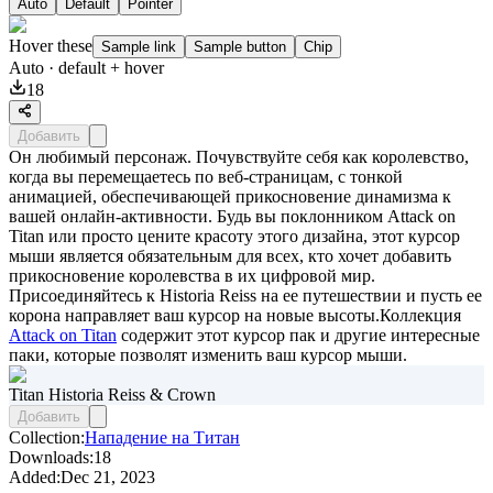
Auto
Default
Pointer
Hover these
Sample link
Sample button
Chip
Auto
· default + hover
18
Добавить
Он любимый персонаж. Почувствуйте себя как королевство,
когда вы перемещаетесь по веб-страницам, с тонкой
анимацией, обеспечивающей прикосновение динамизма к
вашей онлайн-активности. Будь вы поклонником Attack on
Titan или просто цените красоту этого дизайна, этот курсор
мыши является обязательным для всех, кто хочет добавить
прикосновение королевства в их цифровой мир.
Присоединяйтесь к Historia Reiss на ее путешествии и пусть ее
корона направляет ваш курсор на новые высоты.Коллекция
Attack on Titan
содержит этот курсор пак и другие интересные
паки, которые позволят изменить ваш курсор мыши.
Titan Historia Reiss & Crown
Добавить
Collection:
Нападение на Титан
Downloads:
18
Added:
Dec 21, 2023