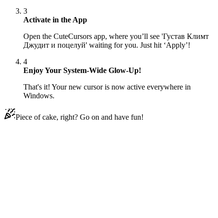
3
Activate in the App
Open the CuteCursors app, where you’ll see 'Густав Климт
Джудит и поцелуй' waiting for you. Just hit ‘Apply’!
4
Enjoy Your System-Wide Glow-Up!
That's it! Your new cursor is now active everywhere in
Windows.
Piece of cake, right? Go on and have fun!
Didn't Find Your Vibe?
Our universe of cursors is huge. Dive into hundreds of unique
collections and find the one that truly represents you.
Explore All Collections