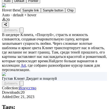
Auto
Default
Pointer
Hover these
Sample link
Sample button
Chip
Auto
· default + hover
20
Добавить
В шедевре Климта, «Поцелуй», страсть и нежность
сливаются, создавая очаровательную сцену, которая
захватывает сущность любви. Через сложные золотые
шаблоны и яркие цвета Климт транспортирует нас в область,
где желание не знает границ. Там, среди теней прошлого, его
картины заставляют нас наслаждаться красотой и романтикой,
которые превосходят время.Найдите больше вариантов в
коллекции
Art
, где собрано разнообразие курсор паков для
персонализации.
Густав Климт Джудит и поцелуй
Добавить
Collection:
Искусство
Downloads:
20
Added:
Dec 21, 2023
Tags: