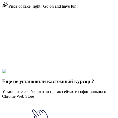
Piece of cake, right? Go on and have fun!
Didn't Find Your Vibe?
Our universe of cursors is huge. Dive into hundreds of unique
collections and find the one that truly represents you.
Explore All Collections
Эстетика
#
Aesthetics
#
Dark Academia Violin & Skull Animated
Еще не установили кастомный курсор ?
Установите его бесплатно прямо сейчас из официального
Chrome Web Store