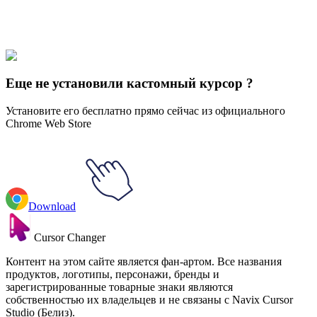
Our universe of cursors is huge. Dive into hundreds of unique
collections and find the one that truly represents you.
Explore All Collections
Еще не установили кастомный курсор ?
Установите его бесплатно прямо сейчас из официального
Chrome Web Store
Download
Cursor Changer
Контент на этом сайте является фан-артом. Все названия
продуктов, логотипы, персонажи, бренды и
зарегистрированные товарные знаки являются
собственностью их владельцев и не связаны с Navix Cursor
Studio (Белиз).