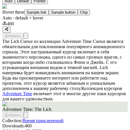
Auto
Default
Pointer
Hover these
Sample link
Sample button
Chip
Auto
· default + hover
460
Добавить
The Lich Cursor из коллекции Adventure Time Cursor является
обязательным для поклонников популярного анимационного
сериала. Этот настраиваемый курсор включает в себя
знаменитого персонажа, одного из самых грозных врагов, с
которыми когда-либо сталкивались Финн и Джейк. С его
угрожающим внешним видом и темной магией, Lich
наверняка будет командовать вниманием на вашем экране.
Будь вы просматриваете интернет или работаете над
проектом, этот курсор является забавным и уникальным
дополнением к вашему рабочему столу.Коллекция курсоров
Adventure Time
включает этот и многие другие паки курсоров
для вашего удовольствия.
Adventure Time: The Lich
Добавить
Collection:
Время приключений
Downloads:
460